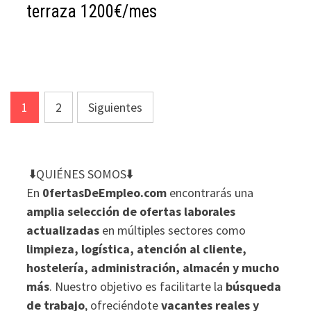
terraza 1200€/mes
Paginación
1
2
Siguientes
de
entradas
⬇️QUIÉNES SOMOS⬇️
En
0fertasDeEmpleo.com
encontrarás una
amplia selección de ofertas laborales
actualizadas
en múltiples sectores como
limpieza, logística, atención al cliente,
hostelería, administración, almacén y mucho
más
. Nuestro objetivo es facilitarte la
búsqueda
de trabajo
, ofreciéndote
vacantes reales y