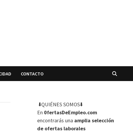
CIDAD
CONTACTO
⬇️QUIÉNES SOMOS⬇️
En
0fertasDeEmpleo.com
encontrarás una
amplia selección
de ofertas laborales