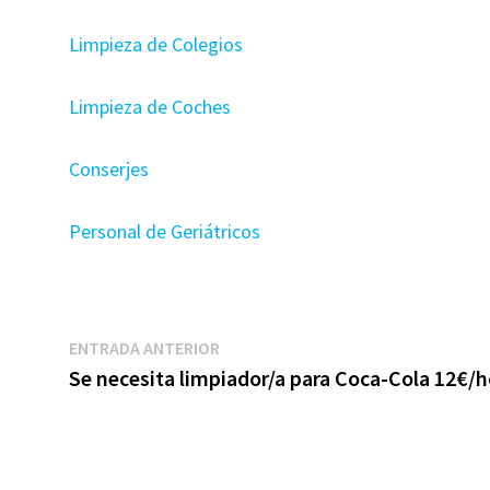
Limpieza de Colegios
Limpieza de Coches
Conserjes
Personal de Geriátricos
Navegación
Entrada
ENTRADA ANTERIOR
anterior:
Se necesita limpiador/a para Coca-Cola 12€/h
de
entradas