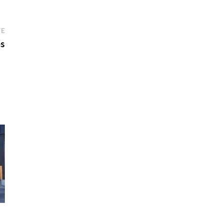
Entrada
TE
siguiente:
es