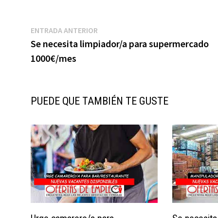
Navegación
Entrada
ENTRADA ANTERIOR
anterior:
Se necesita limpiador/a para supermercado
de
1000€/mes
entradas
PUEDE QUE TAMBIÉN TE GUSTE