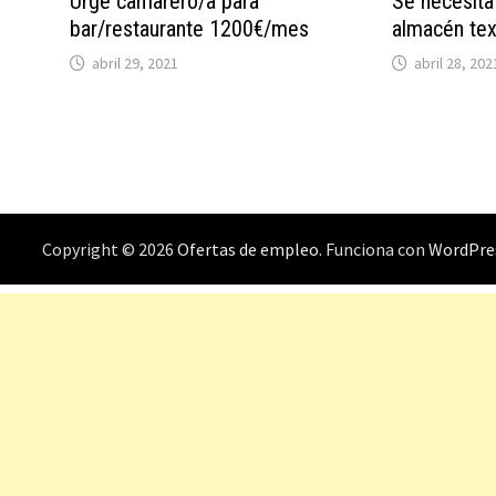
Urge camarero/a para
Se necesita
bar/restaurante 1200€/mes
almacén tex
abril 29, 2021
abril 28, 202
Copyright © 2026
Ofertas de empleo
. Funciona con
WordPre