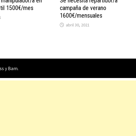
 manipulador/a en
Se necesita repartidor/a
til 1500€/mes
campaña de verano
1600€/mensuales
1
abril 30, 2021
ss
y
Bam
.