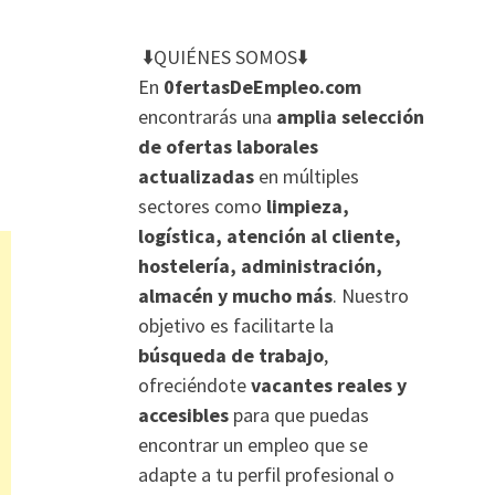
⬇️QUIÉNES SOMOS⬇️
En
0fertasDeEmpleo.com
encontrarás una
amplia selección
de ofertas laborales
actualizadas
en múltiples
sectores como
limpieza,
logística, atención al cliente,
hostelería, administración,
almacén y mucho más
. Nuestro
objetivo es facilitarte la
búsqueda de trabajo
,
ofreciéndote
vacantes reales y
accesibles
para que puedas
encontrar un empleo que se
adapte a tu perfil profesional o