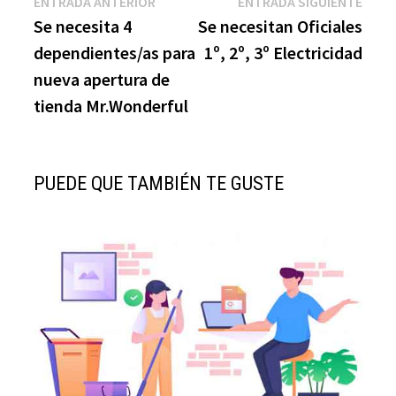
Navegación
Entrada
Entr
ENTRADA ANTERIOR
ENTRADA SIGUIENTE
anterior:
sigui
Se necesita 4
Se necesitan Oficiales
de
dependientes/as para
1º, 2º, 3º Electricidad
entradas
nueva apertura de
tienda Mr.Wonderful
PUEDE QUE TAMBIÉN TE GUSTE