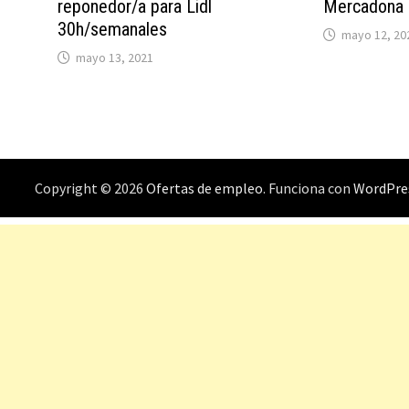
reponedor/a para Lidl
Mercadona
30h/semanales
mayo 12, 20
mayo 13, 2021
Copyright © 2026
Ofertas de empleo
. Funciona con
WordPre