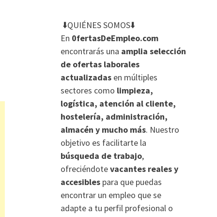
⬇️QUIÉNES SOMOS⬇️
En
0fertasDeEmpleo.com
encontrarás una
amplia selección
de ofertas laborales
actualizadas
en múltiples
sectores como
limpieza,
logística, atención al cliente,
hostelería, administración,
almacén y mucho más
. Nuestro
objetivo es facilitarte la
búsqueda de trabajo
,
ofreciéndote
vacantes reales y
accesibles
para que puedas
encontrar un empleo que se
adapte a tu perfil profesional o