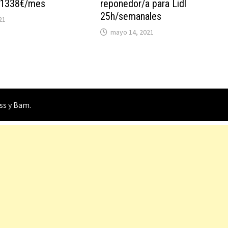
 1338€/mes
reponedor/a para Lidl
25h/semanales
21
mayo 14, 2021
ss
y
Bam
.