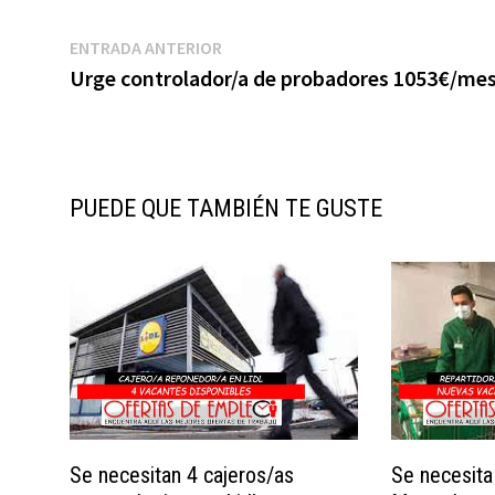
Navegación
Entrada
ENTRADA ANTERIOR
anterior:
Urge controlador/a de probadores 1053€/me
de
entradas
PUEDE QUE TAMBIÉN TE GUSTE
Se necesitan 4 cajeros/as
Se necesita