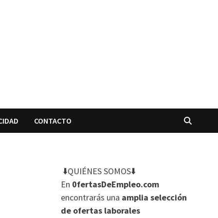
CIDAD
CONTACTO
⬇️QUIÉNES SOMOS⬇️
En
0fertasDeEmpleo.com
encontrarás una
amplia selección
de ofertas laborales