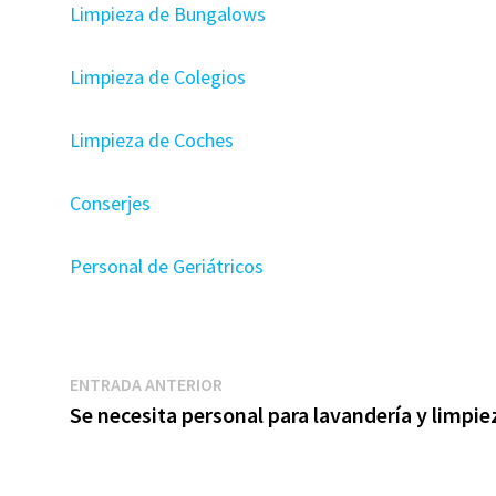
Limpieza de Bungalows
Limpieza de Colegios
Limpieza de Coches
Conserjes
Personal de Geriátricos
Navegación
Entrada
ENTRADA ANTERIOR
anterior:
Se necesita personal para lavandería y limpie
de
entradas