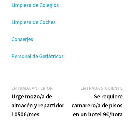
Limpieza de Colegios
Limpieza de Coches
Conserjes
Personal de Geriátricos
Navegación
Entrada
Entr
ENTRADA ANTERIOR
ENTRADA SIGUIENTE
anterior:
sigui
Urge mozo/a de
Se requiere
de
almacén y repartidor
camarero/a de pisos
entradas
1050€/mes
en un hotel 9€/hora